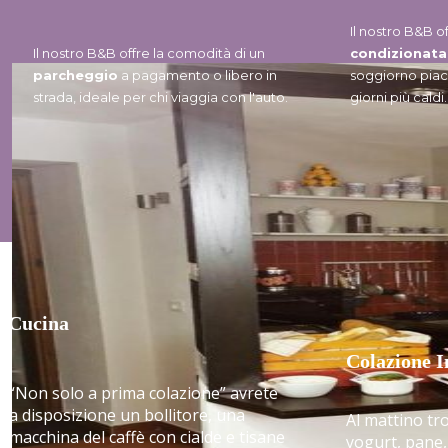
Il nostro B&B of
Il nostro B&B offre la comodità di un
condizionata
parcheggio
a pagamento o libero in
soggiorno piac
strada, ideale per chi viaggia con l'auto.
giorni più caldi.
Cucina
Colazione I
“Non solo a prima colazione” avrete
a disposizione un bollitore, una
Al mattino tr
macchina del caffè con cialde e tisane
yogurt, pane, 